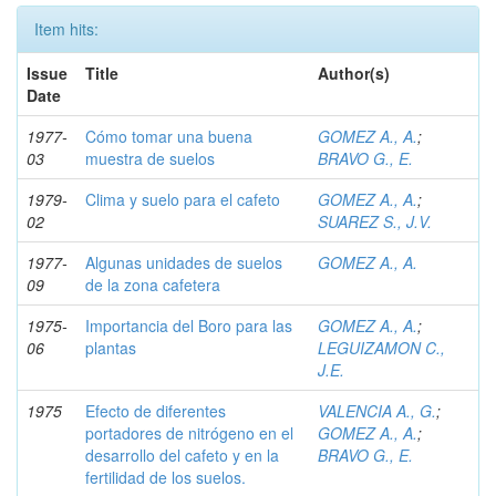
Item hits:
Issue
Title
Author(s)
Date
1977-
Cómo tomar una buena
GOMEZ A., A.
;
03
muestra de suelos
BRAVO G., E.
1979-
Clima y suelo para el cafeto
GOMEZ A., A.
;
02
SUAREZ S., J.V.
1977-
Algunas unidades de suelos
GOMEZ A., A.
09
de la zona cafetera
1975-
Importancia del Boro para las
GOMEZ A., A.
;
06
plantas
LEGUIZAMON C.,
J.E.
1975
Efecto de diferentes
VALENCIA A., G.
;
portadores de nitrógeno en el
GOMEZ A., A.
;
desarrollo del cafeto y en la
BRAVO G., E.
fertilidad de los suelos.