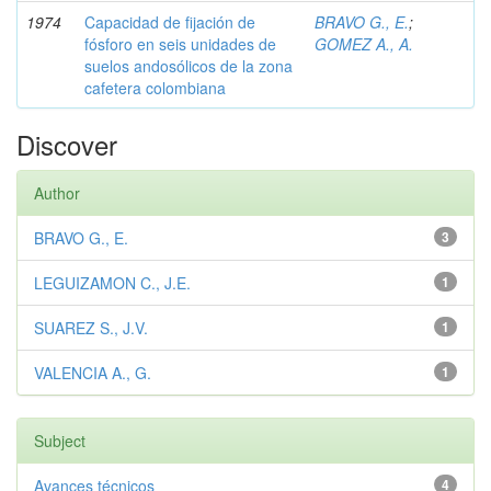
1974
Capacidad de fijación de
BRAVO G., E.
;
fósforo en seis unidades de
GOMEZ A., A.
suelos andosólicos de la zona
cafetera colombiana
Discover
Author
BRAVO G., E.
3
LEGUIZAMON C., J.E.
1
SUAREZ S., J.V.
1
VALENCIA A., G.
1
Subject
Avances técnicos
4