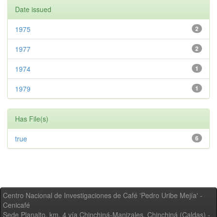
Date issued
1975
2
1977
2
1974
1
1979
1
Has File(s)
true
6
Centro Nacional de Investigaciones de Café 'Pedro Uribe Mejía' -
Cenicafé
Sede Planalto, km. 4 vía Chinchiná-Manizales. Chinchiná (Caldas) -