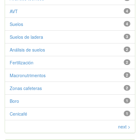
AVT
4
Suelos
4
Suelos de ladera
3
Análisis de suelos
2
Fertilización
2
Macronutrimentos
2
Zonas cafeteras
2
Boro
1
Cenicafé
1
next >