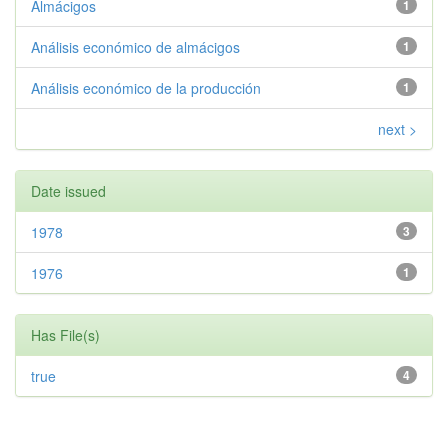
Almácigos
1
Análisis económico de almácigos
1
Análisis económico de la producción
1
next >
Date issued
1978
3
1976
1
Has File(s)
true
4