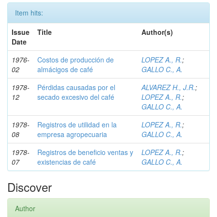
Item hits:
Issue
Title
Author(s)
Date
1976-
Costos de producción de
LOPEZ A., R.
;
02
almácigos de café
GALLO C., A.
1978-
Pérdidas causadas por el
ALVAREZ H., J.R.
;
12
secado excesivo del café
LOPEZ A., R.
;
GALLO C., A.
1978-
Registros de utilidad en la
LOPEZ A., R.
;
08
empresa agropecuaria
GALLO C., A.
1978-
Registros de beneficio ventas y
LOPEZ A., R.
;
07
existencias de café
GALLO C., A.
Discover
Author