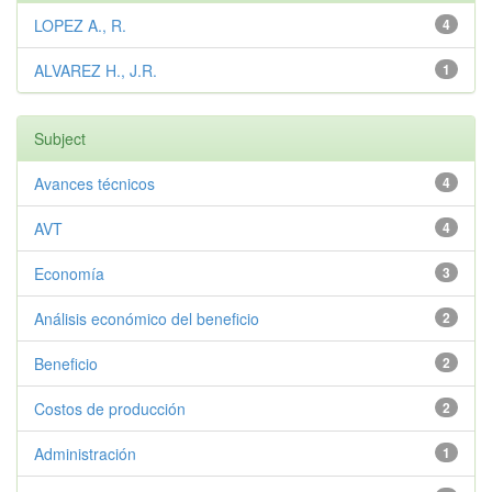
LOPEZ A., R.
4
ALVAREZ H., J.R.
1
Subject
Avances técnicos
4
AVT
4
Economía
3
Análisis económico del beneficio
2
Beneficio
2
Costos de producción
2
Administración
1