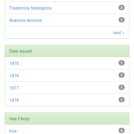
Trastornos fisiológicos
2
Avances técnicos
1
next >
Date issued
1975
1
1976
1
1977
1
1978
1
Has File(s)
true
4