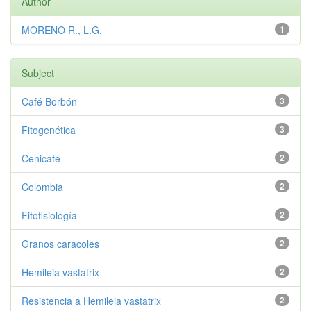
Author
MORENO R., L.G.
1
Subject
Café Borbón
3
Fitogenética
3
Cenicafé
2
Colombia
2
Fitofisiología
2
Granos caracoles
2
Hemileia vastatrix
2
Resistencia a Hemileia vastatrix
2