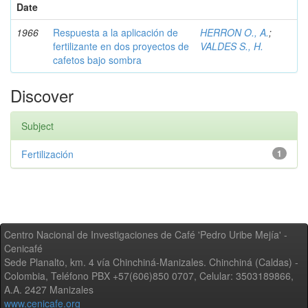
Date
1966
Respuesta a la aplicación de
HERRON O., A.
;
fertilizante en dos proyectos de
VALDES S., H.
cafetos bajo sombra
Discover
Subject
Fertilización
1
Centro Nacional de Investigaciones de Café 'Pedro Uribe Mejía' -
Cenicafé
Sede Planalto, km. 4 vía Chinchiná-Manizales. Chinchiná (Caldas) -
Colombia, Teléfono PBX +57(606)850 0707, Celular: 3503189866,
A.A. 2427 Manizales
www.cenicafe.org