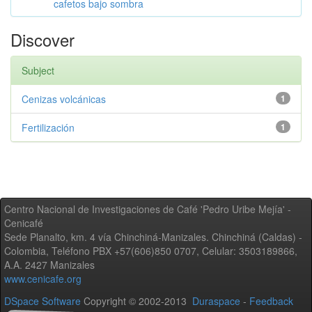
cafetos bajo sombra
Discover
Subject
Cenizas volcánicas
1
Fertilización
1
Centro Nacional de Investigaciones de Café 'Pedro Uribe Mejía' -
Cenicafé
Sede Planalto, km. 4 vía Chinchiná-Manizales. Chinchiná (Caldas) -
Colombia, Teléfono PBX +57(606)850 0707, Celular: 3503189866,
A.A. 2427 Manizales
www.cenicafe.org
DSpace Software
Copyright © 2002-2013
Duraspace
-
Feedback