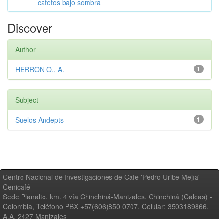
cafetos bajo sombra
Discover
Author
HERRON O., A.
1
Subject
Suelos Andepts
1
Centro Nacional de Investigaciones de Café 'Pedro Uribe Mejía' -
Cenicafé
Sede Planalto, km. 4 vía Chinchiná-Manizales. Chinchiná (Caldas) -
Colombia, Teléfono PBX +57(606)850 0707, Celular: 3503189866,
A.A. 2427 Manizales