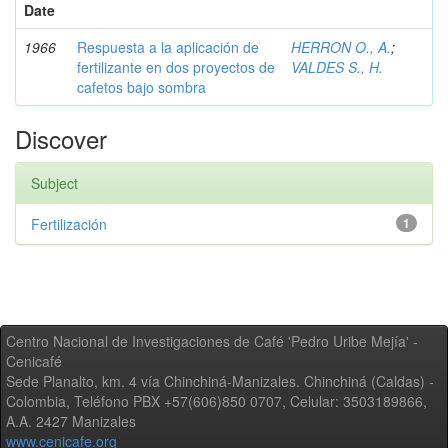
Date
1966
Respuesta a la aplicación de
HERRON O., A.
;
fertilizante en dos proyectos de
VALDES S., H.
cafetos bajo sombra
Discover
Subject
Fertilización
1
Centro Nacional de Investigaciones de Café 'Pedro Uribe Mejía' -
Cenicafé
Sede Planalto, km. 4 vía Chinchiná-Manizales. Chinchiná (Caldas) -
Colombia, Teléfono PBX +57(606)850 0707, Celular: 3503189866,
A.A. 2427 Manizales
www.cenicafe.org