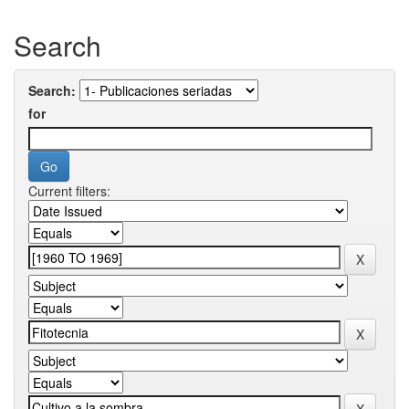
Search
Search:
for
Current filters: