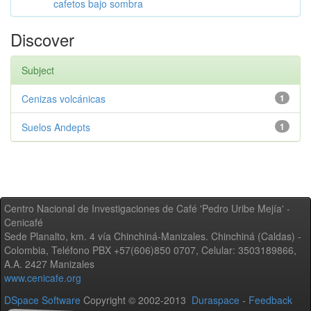
cafetos bajo sombra
Discover
Subject
Cenizas volcánicas
1
Suelos Andepts
1
Centro Nacional de Investigaciones de Café 'Pedro Uribe Mejía' -
Cenicafé
Sede Planalto, km. 4 vía Chinchiná-Manizales. Chinchiná (Caldas) -
Colombia, Teléfono PBX +57(606)850 0707, Celular: 3503189866,
A.A. 2427 Manizales
www.cenicafe.org
DSpace Software
Copyright © 2002-2013
Duraspace
-
Feedback