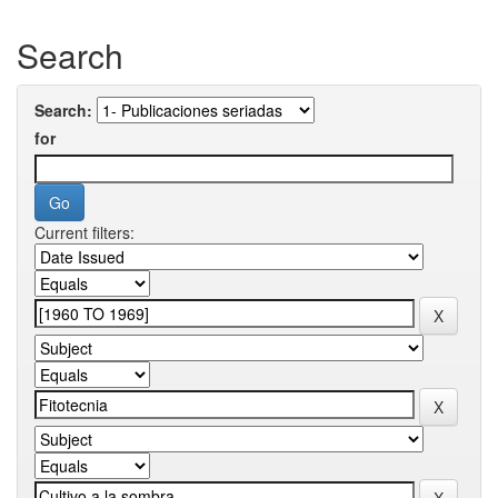
Search
Search:
for
Current filters: