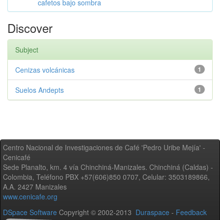
cafetos bajo sombra
Discover
Subject
Cenizas volcánicas
1
Suelos Andepts
1
Centro Nacional de Investigaciones de Café 'Pedro Uribe Mejía' -
Cenicafé
Sede Planalto, km. 4 vía Chinchiná-Manizales. Chinchiná (Caldas) -
Colombia, Teléfono PBX +57(606)850 0707, Celular: 3503189866,
A.A. 2427 Manizales
www.cenicafe.org
DSpace Software
Copyright © 2002-2013
Duraspace
-
Feedback