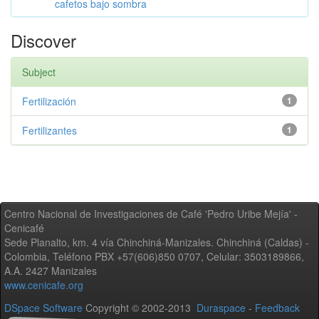
cafetos bajo sombra
Discover
Subject
Fertilización
1
Fertilizantes
1
Centro Nacional de Investigaciones de Café 'Pedro Uribe Mejía' -
Cenicafé
Sede Planalto, km. 4 vía Chinchiná-Manizales. Chinchiná (Caldas) -
Colombia, Teléfono PBX +57(606)850 0707, Celular: 3503189866,
A.A. 2427 Manizales
www.cenicafe.org
DSpace Software
Copyright © 2002-2013
Duraspace
-
Feedback