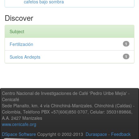
cafetos bajo sombra
Discover
Subject
Fertilización
1
Suelos Andepts
1
Centro Nacional de Investigaciones de Café 'Pedro Uribe Mejía' -
Cenicafé
Sede Planalto, km. 4 vía Chinchiná-Manizales. Chinchiná (Caldas) -
Colombia, Teléfono PBX +57(606)850 0707, Celular: 3503189866,
A.A. 2427 Manizales
www.cenicafe.org
DSpace Software
Copyright © 2002-2013
Duraspace
-
Feedback