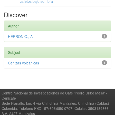
cafetos bajo sombra
Discover
Author
HERRON O., A.
1
Subject
Cenizas volcánicas
1
Centro Nacional de Investigaciones de Café 'Pedro Uribe Mejía' -
Cenicafé
Sede Planalto, km. 4 vía Chinchiná-Manizales. Chinchiná (Caldas) -
Colombia, Teléfono PBX +57(606)850 0707, Celular: 3503189866,
A.A. 2427 Manizales