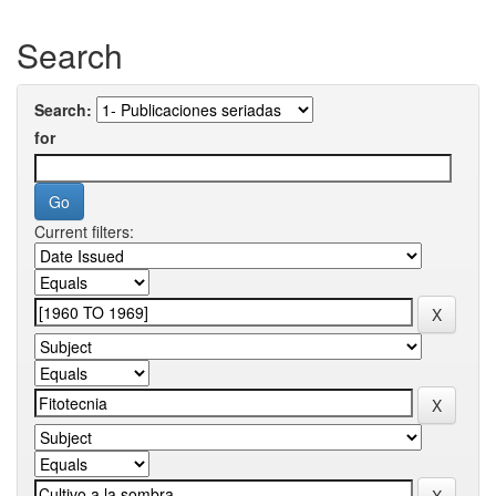
Search
Search:
for
Current filters: