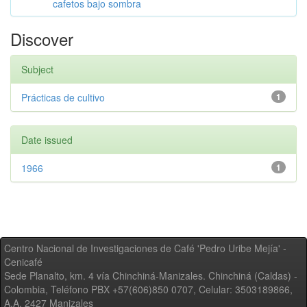
cafetos bajo sombra
Discover
Subject
Prácticas de cultivo
1
Date issued
1966
1
Centro Nacional de Investigaciones de Café 'Pedro Uribe Mejía' -
Cenicafé
Sede Planalto, km. 4 vía Chinchiná-Manizales. Chinchiná (Caldas) -
Colombia, Teléfono PBX +57(606)850 0707, Celular: 3503189866,
A.A. 2427 Manizales