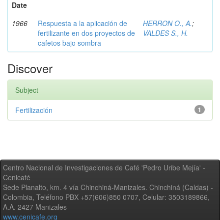
Date
1966
Respuesta a la aplicación de
HERRON O., A.
;
fertilizante en dos proyectos de
VALDES S., H.
cafetos bajo sombra
Discover
Subject
Fertilización
1
Centro Nacional de Investigaciones de Café 'Pedro Uribe Mejía' -
Cenicafé
Sede Planalto, km. 4 vía Chinchiná-Manizales. Chinchiná (Caldas) -
Colombia, Teléfono PBX +57(606)850 0707, Celular: 3503189866,
A.A. 2427 Manizales
www.cenicafe.org