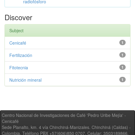
radiofósforo
Discover
Subject
Cenicafé
1
Fertilización
1
Fitotecnia
1
Nutrición mineral
1
Centro Nacional de Investigaciones de Café 'Pedro Uribe Mejía' -
Cenicafé
Sede Planalto, km. 4 vía Chinchiná-Manizales. Chinchiná (Caldas) -
Colombia, Teléfono PBX +57(606)850 0707, Celular: 3503189866,