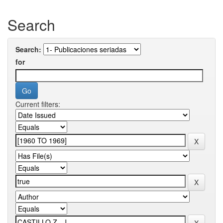
Search
Search:
for
Current filters: