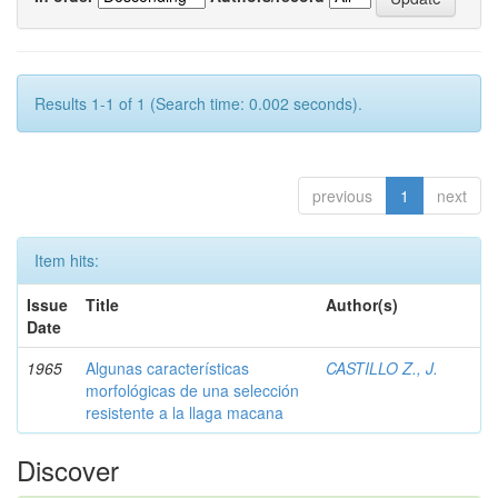
Results 1-1 of 1 (Search time: 0.002 seconds).
previous
1
next
Item hits:
Issue
Title
Author(s)
Date
1965
Algunas características
CASTILLO Z., J.
morfológicas de una selección
resistente a la llaga macana
Discover