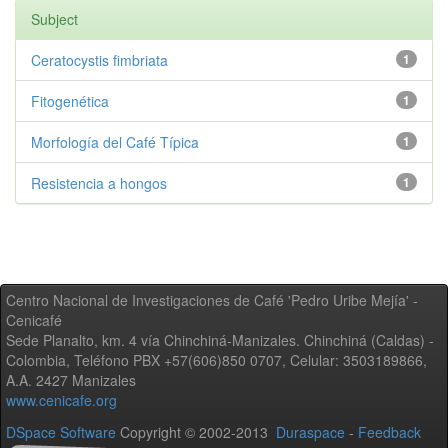
Subject
Ceratocystis fimbriata
1
Fitogenética
1
Morfología del Café Típica
1
Resistencia a hongos
1
Centro Nacional de Investigaciones de Café 'Pedro Uribe Mejía' -
Cenicafé
Sede Planalto, km. 4 vía Chinchiná-Manizales. Chinchiná (Caldas) -
Colombia, Teléfono PBX +57(606)850 0707, Celular: 3503189866,
A.A. 2427 Manizales
www.cenicafe.org
DSpace Software
Copyright © 2002-2013
Duraspace
-
Feedback