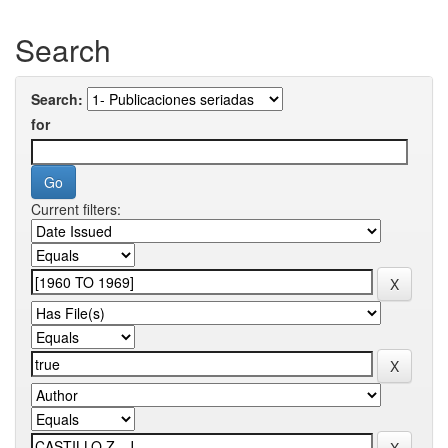
Search
Search:
for
Current filters: