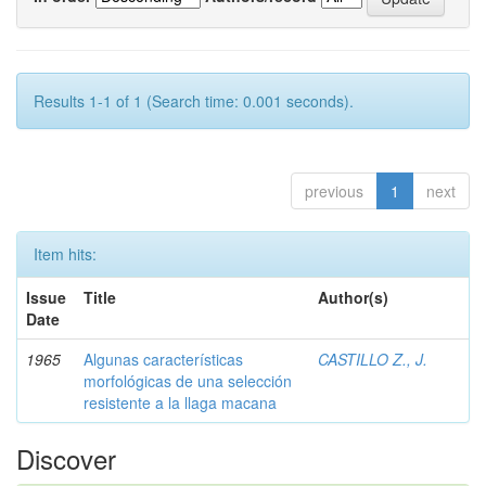
Results 1-1 of 1 (Search time: 0.001 seconds).
previous
1
next
Item hits:
Issue
Title
Author(s)
Date
1965
Algunas características
CASTILLO Z., J.
morfológicas de una selección
resistente a la llaga macana
Discover