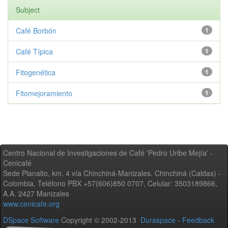
Subject
Café Borbón
1
Café Típica
1
Fitogenética
1
Fitomejoramiento
1
Centro Nacional de Investigaciones de Café 'Pedro Uribe Mejía' -
Cenicafé
Sede Planalto, km. 4 vía Chinchiná-Manizales. Chinchiná (Caldas) -
Colombia, Teléfono PBX +57(606)850 0707, Celular: 3503189866,
A.A. 2427 Manizales
www.cenicafe.org
DSpace Software
Copyright © 2002-2013
Duraspace
-
Feedback