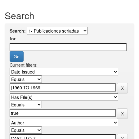
Search
Search:
for
Current filters: