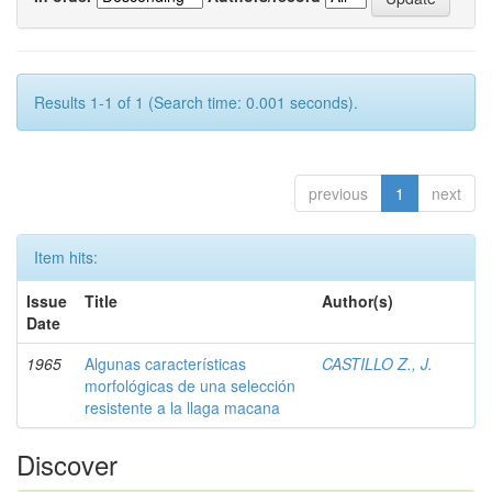
Results 1-1 of 1 (Search time: 0.001 seconds).
previous
1
next
Item hits:
Issue
Title
Author(s)
Date
1965
Algunas características
CASTILLO Z., J.
morfológicas de una selección
resistente a la llaga macana
Discover