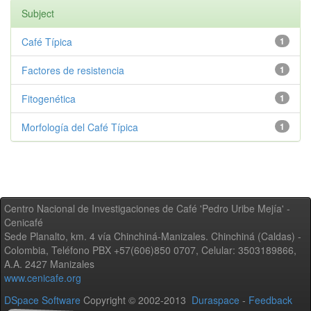
Subject
Café Típica
1
Factores de resistencia
1
Fitogenética
1
Morfología del Café Típica
1
Centro Nacional de Investigaciones de Café 'Pedro Uribe Mejía' -
Cenicafé
Sede Planalto, km. 4 vía Chinchiná-Manizales. Chinchiná (Caldas) -
Colombia, Teléfono PBX +57(606)850 0707, Celular: 3503189866,
A.A. 2427 Manizales
www.cenicafe.org
DSpace Software
Copyright © 2002-2013
Duraspace
-
Feedback