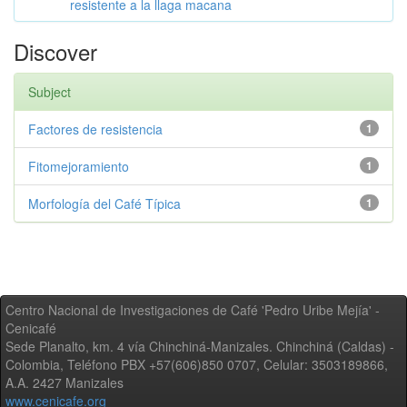
resistente a la llaga macana
Discover
Subject
Factores de resistencia
1
Fitomejoramiento
1
Morfología del Café Típica
1
Centro Nacional de Investigaciones de Café 'Pedro Uribe Mejía' -
Cenicafé
Sede Planalto, km. 4 vía Chinchiná-Manizales. Chinchiná (Caldas) -
Colombia, Teléfono PBX +57(606)850 0707, Celular: 3503189866,
A.A. 2427 Manizales
www.cenicafe.org