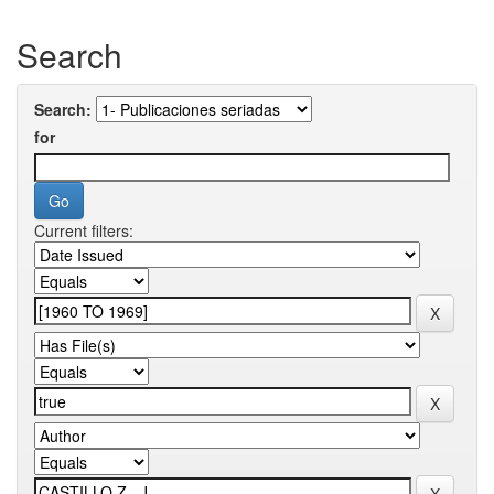
Search
Search:
for
Current filters: