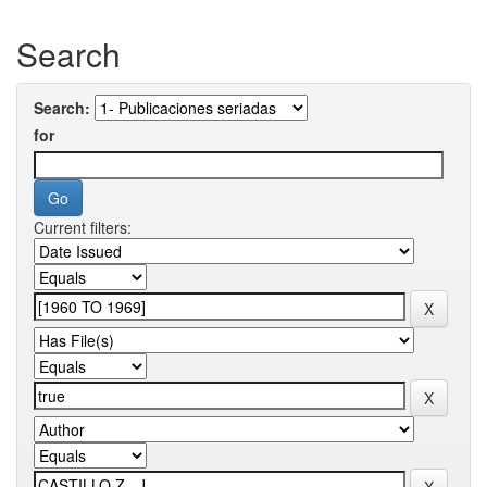
Search
Search:
for
Current filters: