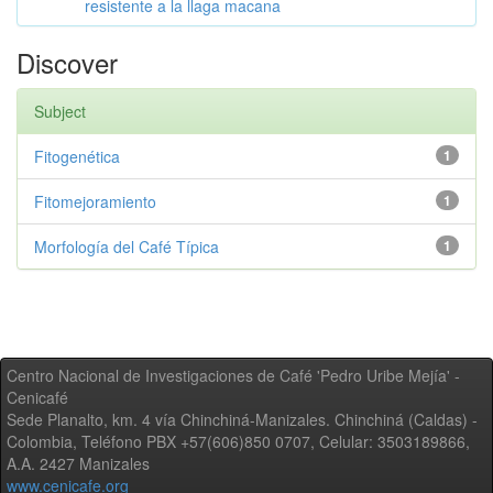
resistente a la llaga macana
Discover
Subject
Fitogenética
1
Fitomejoramiento
1
Morfología del Café Típica
1
Centro Nacional de Investigaciones de Café 'Pedro Uribe Mejía' -
Cenicafé
Sede Planalto, km. 4 vía Chinchiná-Manizales. Chinchiná (Caldas) -
Colombia, Teléfono PBX +57(606)850 0707, Celular: 3503189866,
A.A. 2427 Manizales
www.cenicafe.org