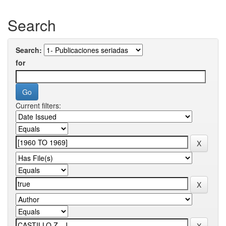
Search
Search:
for
Current filters: