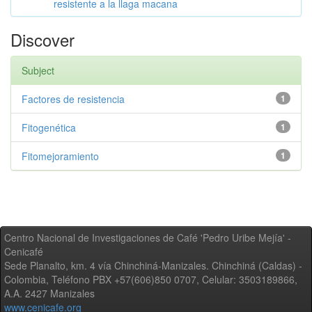
resistente a la llaga macana
Discover
Subject
Factores de resistencia
1
Fitogenética
1
Fitomejoramiento
1
Centro Nacional de Investigaciones de Café 'Pedro Uribe Mejía' -
Cenicafé
Sede Planalto, km. 4 vía Chinchiná-Manizales. Chinchiná (Caldas) -
Colombia, Teléfono PBX +57(606)850 0707, Celular: 3503189866,
A.A. 2427 Manizales
www.cenicafe.org