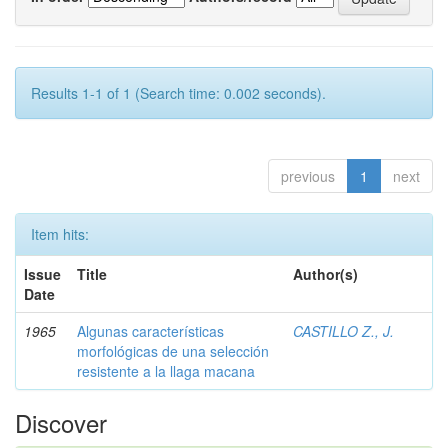
Results 1-1 of 1 (Search time: 0.002 seconds).
previous
1
next
Item hits:
Issue
Title
Author(s)
Date
1965
Algunas características
CASTILLO Z., J.
morfológicas de una selección
resistente a la llaga macana
Discover