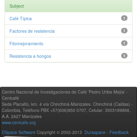
Subject
Café Típica
1
Factores de resistencia
1
Fitomejoramiento
1
Resistencia a hongos
1
Centro Nacional de Investigaciones de Café 'Pedro Uribe Mejía' -
Cenicafé
Sede Planalto, km. 4 vía Chinchiná-Manizales. Chinchiná (Caldas) -
Colombia, Teléfono PBX +57(606)850 0707, Celular: 3503189866,
A.A. 2427 Manizales
www.cenicafe.org
DSpace Software
Copyright © 2002-2013
Duraspace
-
Feedback