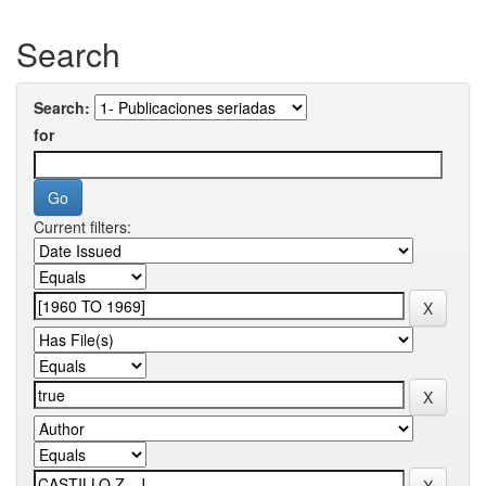
Search
Search:
for
Current filters: