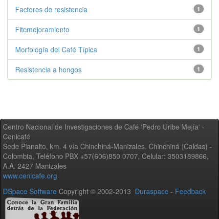
Factores de resistencia
1
Fitomejoramiento
1
Morfología del Café Típica
1
Resistencia a hongos
1
Centro Nacional de Investigaciones de Café 'Pedro Uribe Mejía' -
Cenicafé
Sede Planalto, km. 4 vía Chinchiná-Manizales. Chinchiná (Caldas) -
Colombia, Teléfono PBX +57(606)850 0707, Celular: 3503189866,
A.A. 2427 Manizales
www.cenicafe.org
DSpace Software
Copyright © 2002-2013
Duraspace
-
Feedback