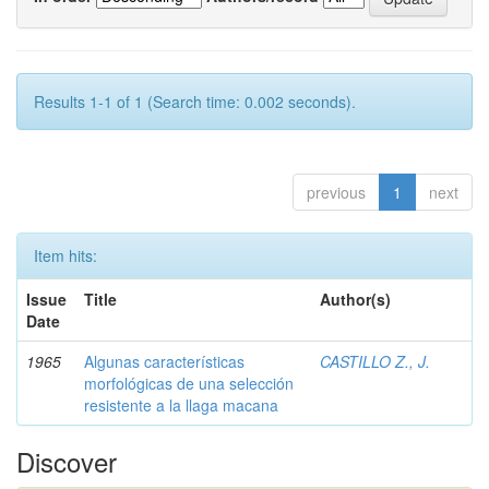
Results 1-1 of 1 (Search time: 0.002 seconds).
previous
1
next
Item hits:
Issue
Title
Author(s)
Date
1965
Algunas características
CASTILLO Z., J.
morfológicas de una selección
resistente a la llaga macana
Discover