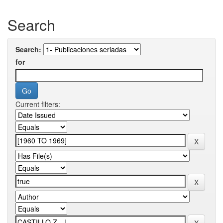
Search
Search:
for
Current filters: