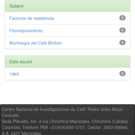
Subject
Factores de resistencia
1
Fitomejoramiento
1
Morfología del Café Borbón
1
Date issued
1965
1
Centro Nacional de Investigaciones de Café 'Pedro Uribe Mejía' -
Cenicafé
Sede Planalto, km. 4 vía Chinchiná-Manizales. Chinchiná (Caldas) -
Colombia, Teléfono PBX +57(606)850 0707, Celular: 3503189866,
A.A. 2427 Manizales