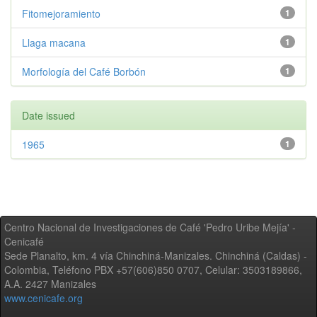
Fitomejoramiento
1
Llaga macana
1
Morfología del Café Borbón
1
Date issued
1965
1
Centro Nacional de Investigaciones de Café 'Pedro Uribe Mejía' -
Cenicafé
Sede Planalto, km. 4 vía Chinchiná-Manizales. Chinchiná (Caldas) -
Colombia, Teléfono PBX +57(606)850 0707, Celular: 3503189866,
A.A. 2427 Manizales
www.cenicafe.org