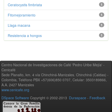
Ceratocystis fimbriata
1
Fitomejoramiento
1
Llaga macana
1
Resistencia a hongos
1
Centro Nacional de Investigaciones de Café 'Pedro Uribe Mejía' -
Cenicafé
Sede Planalto, km. 4 vía Chinchiná-Manizales. Chinchiná (Caldas) -
Colombia, Teléfono PBX +57(606)850 0707, Celular: 3503189866,
A.A. 2427 Manizales
www.cenicafe.org
DSpace Software
Copyright © 2002-2013
Duraspace
-
Feedback