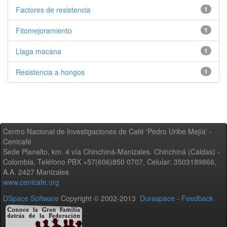
Factores de resistencia
1
Fitomejoramiento
1
Llaga macana
1
Resistencia a hongos
1
Centro Nacional de Investigaciones de Café 'Pedro Uribe Mejía' -
Cenicafé
Sede Planalto, km. 4 vía Chinchiná-Manizales. Chinchiná (Caldas) -
Colombia, Teléfono PBX +57(606)850 0707, Celular: 3503189866,
A.A. 2427 Manizales
www.cenicafe.org
DSpace Software
Copyright © 2002-2013
Duraspace
-
Feedback