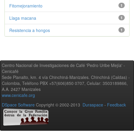
Fitomejoramiento
1
Llaga macana
1
Resistencia a hongos
1
Centro Nacional de Investigaciones de Café 'Pedro Uribe Mejía' -
Cenicafé
Sede Planalto, km. 4 vía Chinchiná-Manizales. Chinchiná (Caldas) -
Colombia, Teléfono PBX +57(606)850 0707, Celular: 3503189866,
A.A. 2427 Manizales
www.cenicafe.org
DSpace Software
Copyright © 2002-2013
Duraspace
-
Feedback