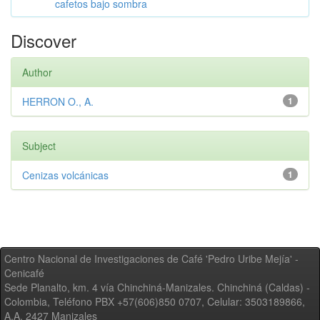
cafetos bajo sombra
Discover
Author
HERRON O., A.
1
Subject
Cenizas volcánicas
1
Centro Nacional de Investigaciones de Café 'Pedro Uribe Mejía' -
Cenicafé
Sede Planalto, km. 4 vía Chinchiná-Manizales. Chinchiná (Caldas) -
Colombia, Teléfono PBX +57(606)850 0707, Celular: 3503189866,
A.A. 2427 Manizales