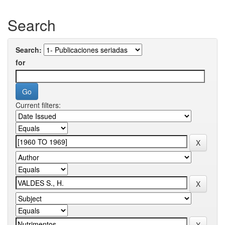
Search
Search:
for
Current filters: