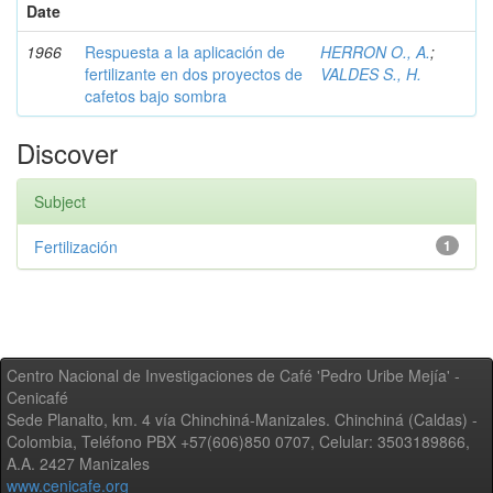
Date
1966
Respuesta a la aplicación de
HERRON O., A.
;
fertilizante en dos proyectos de
VALDES S., H.
cafetos bajo sombra
Discover
Subject
Fertilización
1
Centro Nacional de Investigaciones de Café 'Pedro Uribe Mejía' -
Cenicafé
Sede Planalto, km. 4 vía Chinchiná-Manizales. Chinchiná (Caldas) -
Colombia, Teléfono PBX +57(606)850 0707, Celular: 3503189866,
A.A. 2427 Manizales
www.cenicafe.org