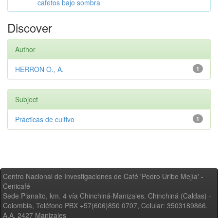
cafetos bajo sombra
Discover
Author
HERRON O., A.
1
Subject
Prácticas de cultivo
1
Centro Nacional de Investigaciones de Café 'Pedro Uribe Mejía' -
Cenicafé
Sede Planalto, km. 4 vía Chinchiná-Manizales. Chinchiná (Caldas) -
Colombia, Teléfono PBX +57(606)850 0707, Celular: 3503189866,
A.A. 2427 Manizales