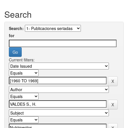
Search
Search:
for
Current filters: