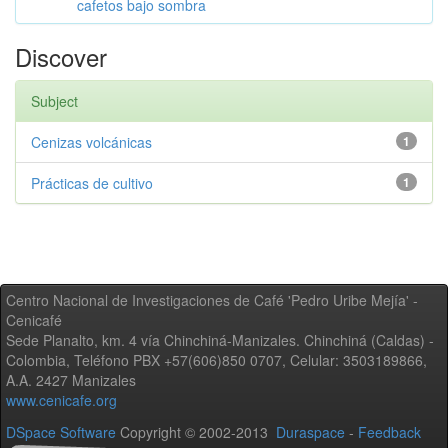
cafetos bajo sombra
Discover
Subject
Cenizas volcánicas
1
Prácticas de cultivo
1
Centro Nacional de Investigaciones de Café 'Pedro Uribe Mejía' -
Cenicafé
Sede Planalto, km. 4 vía Chinchiná-Manizales. Chinchiná (Caldas) -
Colombia, Teléfono PBX +57(606)850 0707, Celular: 3503189866,
A.A. 2427 Manizales
www.cenicafe.org
DSpace Software
Copyright © 2002-2013
Duraspace
-
Feedback