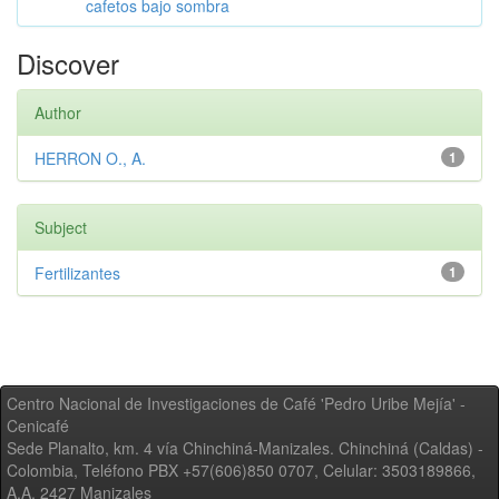
cafetos bajo sombra
Discover
Author
HERRON O., A.
1
Subject
Fertilizantes
1
Centro Nacional de Investigaciones de Café 'Pedro Uribe Mejía' -
Cenicafé
Sede Planalto, km. 4 vía Chinchiná-Manizales. Chinchiná (Caldas) -
Colombia, Teléfono PBX +57(606)850 0707, Celular: 3503189866,
A.A. 2427 Manizales