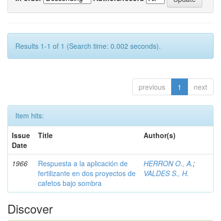
Results 1-1 of 1 (Search time: 0.002 seconds).
previous
1
next
Item hits:
Issue
Title
Author(s)
Date
1966
Respuesta a la aplicación de
HERRON O., A.
;
fertilizante en dos proyectos de
VALDES S., H.
cafetos bajo sombra
Discover