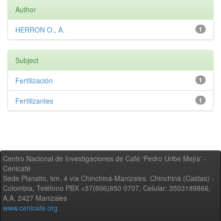
Author
HERRON O., A.
1
Subject
Fertilización
1
Fertilizantes
1
Centro Nacional de Investigaciones de Café 'Pedro Uribe Mejía' -
Cenicafé
Sede Planalto, km. 4 vía Chinchiná-Manizales. Chinchiná (Caldas) -
Colombia, Teléfono PBX +57(606)850 0707, Celular: 3503189866,
A.A. 2427 Manizales
www.cenicafe.org