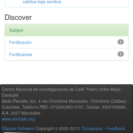
cafetos bajo sombra
Discover
Subject
Fertilización
1
Fertilizantes
1
Centro Nacional de Investigaciones de Café 'Pedro Uribe Mejía' -
Cenicafé
Sede Planalto, km. 4 vía Chinchiná-Manizales. Chinchiná (Caldas) -
Colombia, Teléfono PBX +57(606)850 0707, Celular: 3503189866,
A.A. 2427 Manizales
www.cenicafe.org
DSpace Software
Copyright © 2002-2013
Duraspace
-
Feedback