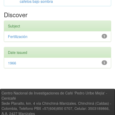
cafetos bajo sombra
Discover
Subject
Fertilización
1
Date issued
1966
1
Centro Nacional de Investigaciones de Café 'Pedro Uribe Mejía' -
Cenicafé
Sede Planalto, km. 4 vía Chinchiná-Manizales. Chinchiná (Caldas) -
Colombia, Teléfono PBX +57(606)850 0707, Celular: 3503189866,
A.A. 2427 Manizales