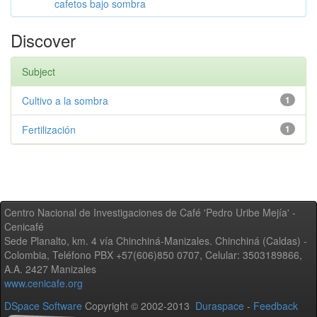
cafetos bajo sombra
Discover
Subject
Cultivo a la sombra
1
Fertilización
1
Centro Nacional de Investigaciones de Café 'Pedro Uribe Mejía' -
Cenicafé
Sede Planalto, km. 4 vía Chinchiná-Manizales. Chinchiná (Caldas) -
Colombia, Teléfono PBX +57(606)850 0707, Celular: 3503189866,
A.A. 2427 Manizales
www.cenicafe.org
DSpace Software
Copyright © 2002-2013
Duraspace
-
Feedback