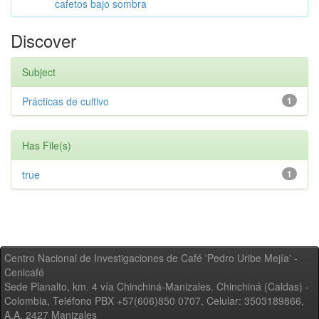
cafetos bajo sombra
Discover
Subject
Prácticas de cultivo
1
Has File(s)
true
1
Centro Nacional de Investigaciones de Café 'Pedro Uribe Mejía' -
Cenicafé
Sede Planalto, km. 4 vía Chinchiná-Manizales. Chinchiná (Caldas) -
Colombia, Teléfono PBX +57(606)850 0707, Celular: 3503189866,
A.A. 2427 Manizales