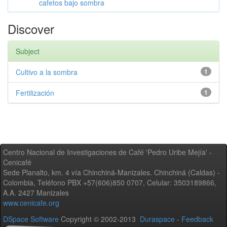
cafetos bajo sombra
Discover
Subject
Cultivo a la sombra
1
Fertilización
1
Centro Nacional de Investigaciones de Café 'Pedro Uribe Mejía' -
Cenicafé
Sede Planalto, km. 4 vía Chinchiná-Manizales. Chinchiná (Caldas) -
Colombia, Teléfono PBX +57(606)850 0707, Celular: 3503189866,
A.A. 2427 Manizales
www.cenicafe.org
DSpace Software
Copyright © 2002-2013
Duraspace
-
Feedback