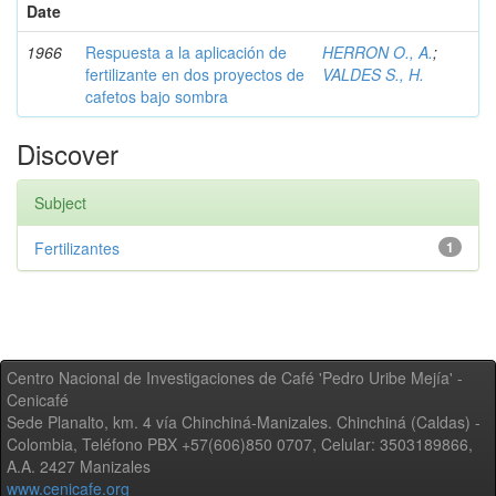
Date
1966
Respuesta a la aplicación de
HERRON O., A.
;
fertilizante en dos proyectos de
VALDES S., H.
cafetos bajo sombra
Discover
Subject
Fertilizantes
1
Centro Nacional de Investigaciones de Café 'Pedro Uribe Mejía' -
Cenicafé
Sede Planalto, km. 4 vía Chinchiná-Manizales. Chinchiná (Caldas) -
Colombia, Teléfono PBX +57(606)850 0707, Celular: 3503189866,
A.A. 2427 Manizales
www.cenicafe.org