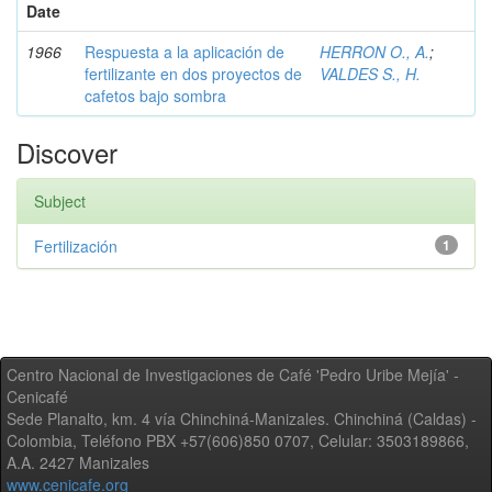
Date
1966
Respuesta a la aplicación de
HERRON O., A.
;
fertilizante en dos proyectos de
VALDES S., H.
cafetos bajo sombra
Discover
Subject
Fertilización
1
Centro Nacional de Investigaciones de Café 'Pedro Uribe Mejía' -
Cenicafé
Sede Planalto, km. 4 vía Chinchiná-Manizales. Chinchiná (Caldas) -
Colombia, Teléfono PBX +57(606)850 0707, Celular: 3503189866,
A.A. 2427 Manizales
www.cenicafe.org