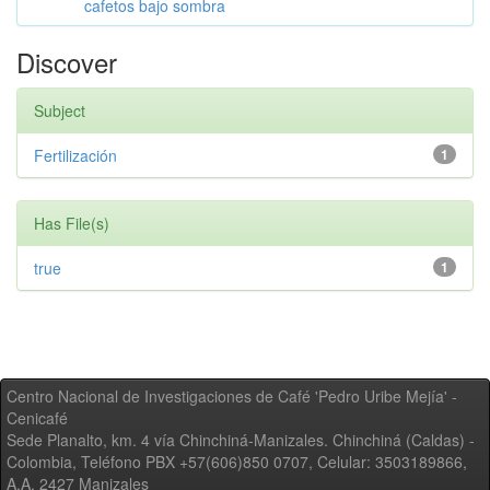
cafetos bajo sombra
Discover
Subject
Fertilización
1
Has File(s)
true
1
Centro Nacional de Investigaciones de Café 'Pedro Uribe Mejía' -
Cenicafé
Sede Planalto, km. 4 vía Chinchiná-Manizales. Chinchiná (Caldas) -
Colombia, Teléfono PBX +57(606)850 0707, Celular: 3503189866,
A.A. 2427 Manizales