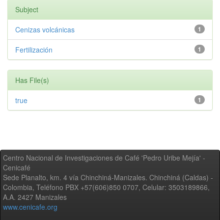
Subject
Cenizas volcánicas
1
Fertilización
1
Has File(s)
true
1
Centro Nacional de Investigaciones de Café 'Pedro Uribe Mejía' -
Cenicafé
Sede Planalto, km. 4 vía Chinchiná-Manizales. Chinchiná (Caldas) -
Colombia, Teléfono PBX +57(606)850 0707, Celular: 3503189866,
A.A. 2427 Manizales
www.cenicafe.org