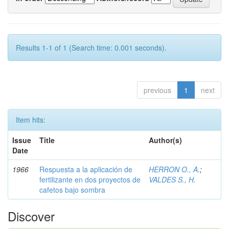
Results 1-1 of 1 (Search time: 0.001 seconds).
previous
1
next
Item hits:
Issue
Title
Author(s)
Date
1966
Respuesta a la aplicación de
HERRON O., A.
;
fertilizante en dos proyectos de
VALDES S., H.
cafetos bajo sombra
Discover