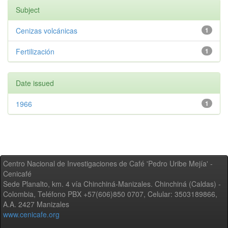
Subject
Cenizas volcánicas
1
Fertilización
1
Date issued
1966
1
Centro Nacional de Investigaciones de Café 'Pedro Uribe Mejía' -
Cenicafé
Sede Planalto, km. 4 vía Chinchiná-Manizales. Chinchiná (Caldas) -
Colombia, Teléfono PBX +57(606)850 0707, Celular: 3503189866,
A.A. 2427 Manizales
www.cenicafe.org