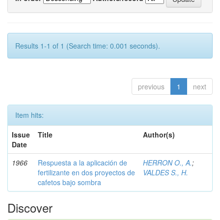
Results 1-1 of 1 (Search time: 0.001 seconds).
previous
1
next
Item hits:
Issue
Title
Author(s)
Date
1966
Respuesta a la aplicación de
HERRON O., A.
;
fertilizante en dos proyectos de
VALDES S., H.
cafetos bajo sombra
Discover