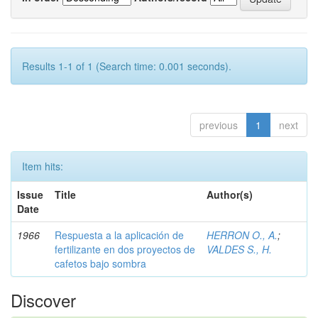
Results 1-1 of 1 (Search time: 0.001 seconds).
previous
1
next
Item hits:
Issue
Title
Author(s)
Date
1966
Respuesta a la aplicación de
HERRON O., A.
;
fertilizante en dos proyectos de
VALDES S., H.
cafetos bajo sombra
Discover