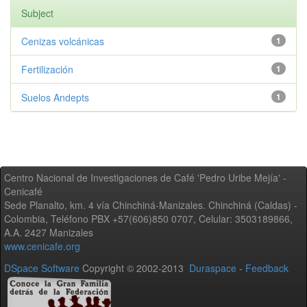
Subject
Cenizas volcánicas
1
Fertilización
1
Suelos Andepts
1
Centro Nacional de Investigaciones de Café 'Pedro Uribe Mejía' -
Cenicafé
Sede Planalto, km. 4 vía Chinchiná-Manizales. Chinchiná (Caldas) -
Colombia, Teléfono PBX +57(606)850 0707, Celular: 3503189866,
A.A. 2427 Manizales
www.cenicafe.org
DSpace Software
Copyright © 2002-2013
Duraspace
-
Feedback