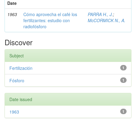
Date
1963
Cómo aprovecha el café los
PARRA H., J.
;
fertilizantes: estudio con
McCORMICK N., A.
radiofósforo
Discover
Subject
Fertilización
1
Fósforo
1
Date issued
1963
1