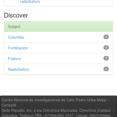
radiofósforo
Discover
Subject
Colombia
1
Fertilización
1
Fósforo
1
Radiofósforo
1
Centro Nacional de Investigaciones de Café 'Pedro Uribe Mejía' -
Cenicafé
Sede Planalto, km. 4 vía Chinchiná-Manizales. Chinchiná (Caldas) -
Colombia, Teléfono PBX +57(606)850 0707, Celular: 3503189866,