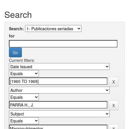
Search
Search:
for
Current filters: