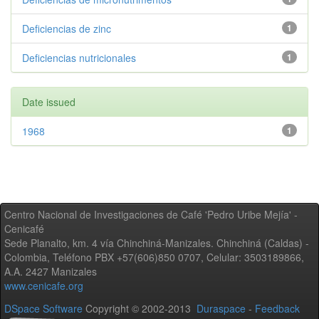
Deficiencias de zinc
1
Deficiencias nutricionales
1
Date issued
1968
1
Centro Nacional de Investigaciones de Café 'Pedro Uribe Mejía' -
Cenicafé
Sede Planalto, km. 4 vía Chinchiná-Manizales. Chinchiná (Caldas) -
Colombia, Teléfono PBX +57(606)850 0707, Celular: 3503189866,
A.A. 2427 Manizales
www.cenicafe.org
DSpace Software
Copyright © 2002-2013
Duraspace
-
Feedback