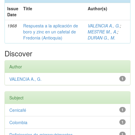
Issue
Title
Author(s)
Date
1968
Respuesta a la aplicación de
VALENCIA A., G.
;
boro y zinc en un cafetal de
MESTRE M., A.
;
Fredonia (Antioquia)
DURAN G., M.
Discover
Author
VALENCIA A., G.
1
Subject
Cenicafé
1
Colombia
1
Deficiencias de micronutrimentos
1