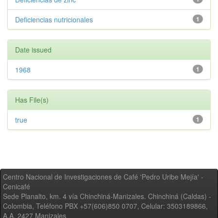
Deficiencias nutricionales
1
Date issued
1968
1
Has File(s)
true
1
Centro Nacional de Investigaciones de Café 'Pedro Uribe Mejía' -
Cenicafé
Sede Planalto, km. 4 vía Chinchiná-Manizales. Chinchiná (Caldas) -
Colombia, Teléfono PBX +57(606)850 0707, Celular: 3503189866,
A.A. 2427 Manizales