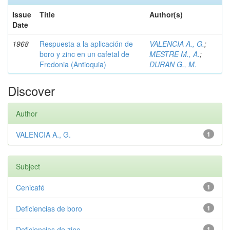
Issue
Title
Author(s)
Date
1968
Respuesta a la aplicación de
VALENCIA A., G.
;
boro y zinc en un cafetal de
MESTRE M., A.
;
Fredonia (Antioquia)
DURAN G., M.
Discover
Author
VALENCIA A., G.
1
Subject
Cenicafé
1
Deficiencias de boro
1
Deficiencias de zinc
1