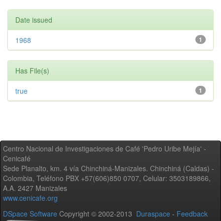
Date issued
1968
1
Has File(s)
true
1
Centro Nacional de Investigaciones de Café 'Pedro Uribe Mejía' -
Cenicafé
Sede Planalto, km. 4 vía Chinchiná-Manizales. Chinchiná (Caldas) -
Colombia, Teléfono PBX +57(606)850 0707, Celular: 3503189866,
A.A. 2427 Manizales
www.cenicafe.org
DSpace Software
Copyright © 2002-2013
Duraspace
-
Feedback